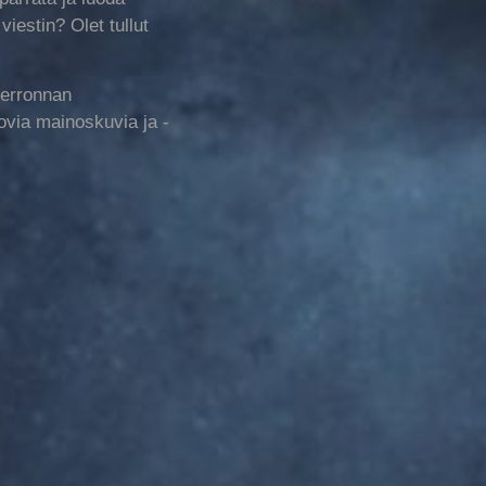
viestin? Olet tullut
kerronnan
ovia mainoskuvia ja -