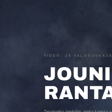
VIDEO- JA VALOKUVAAJA
JOUNI
RANT
Tarvitsetko henkilön, jonka kanssa s