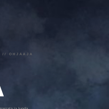
 // OHJAAJA
A
parrata ja luoda